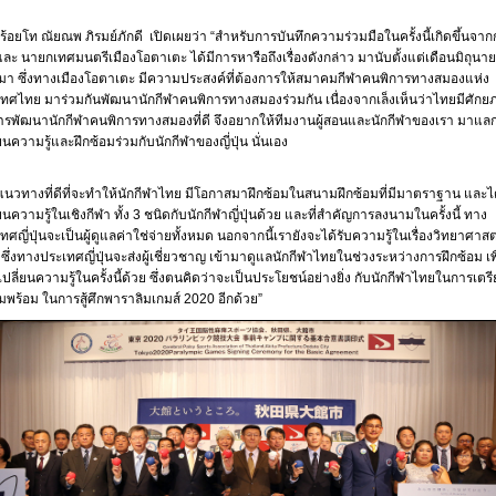
ร้อยโท ณัยณพ ภิรมย์ภักดี เปิดเผยว่า “สำหรับการบันทึกความร่วมมือในครั้งนี้เกิดขึ้นจากก
ละ นายกเทศมนตรีเมืองโอตาเตะ ได้มีการหารือถึงเรื่องดังกล่าว มานับตั้งแต่เดือนมิถุนายน
มา ซึ่งทางเมืองโอตาเตะ มีความประสงค์ที่ต้องการให้สมาคมกีฬาคนพิการทางสมองแห่ง
ทศไทย มาร่วมกันพัฒนานักกีฬาคนพิการทางสมองร่วมกัน เนื่องจากเล็งเห็นว่าไทยมีศักย
รพัฒนานักกีฬาคนพิการทางสมองที่ดี จึงอยากให้ทีมงานผู้สอนและนักกีฬาของเรา มาแล
่ยนความรู้และฝึกซ้อมร่วมกับนักกีฬาของญี่ปุ่น นั่นเอง
แนวทางที่ดีที่จะทำให้นักกีฬาไทย มีโอกาสมาฝึกซ้อมในสนามฝึกซ้อมที่มีมาตราฐาน และไ
่ยนความรู้ในเชิงกีฬา ทั้ง 3 ชนิดกับนักกีฬาญี่ปุ่นด้วย และที่สำคัญการลงนามในครั้งนี้ ทาง
ทศญี่ปุ่นจะเป็นผู้ดูแลค่าใช่จ่ายทั้งหมด นอกจากนี้เรายังจะได้รับความรู้ในเรื่องวิทยาศาส
 ซึ่งทางประเทศญี่ปุ่นจะส่งผู้เชี่ยวชาญ เข้ามาดูแลนักกีฬาไทยในช่วงระหว่างการฝึกซ้อม เพื
ปลี่ยนความรู้ในครั้งนี้ด้วย ซึ่งตนคิดว่าจะเป็นประโยชน์อย่างยิ่ง กับนักกีฬาไทยในการเตร
พร้อม ในการสู้ศึกพาราลิมเกมส์ 2020 อีกด้วย”