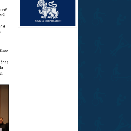
ารที่
ที่
ภาพ
ก
ด้แลก
ตร์การ
่อ
ียม