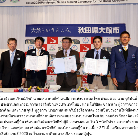
โท ณัยณพ ภิรมย์ภักดี นายกสมาคมกีฬาคนพิการแห่งประเทศไทย พร้อมด้วย นาย จุตินันท์ 
ี ประธานคณะกรรมการพาราลิมปิกแห่งประเทศไทย , นาย โนริฮิสะ ซาตาเกะ ผู้ว่าราชการจ
อาคิตะ และ นาย จุนจิ ฟูกูฮาระ นายกเทศมนตรีเมืองโอตาเตะ ร่วมเป็นประธานในพิธีลงน
ร่วมมือระหว่าง สมาคมกีฬาคนพิการทางสมองแห่งประเทศไทย กับ กลุ่มจังหวัดอาคิตะ เม
ะ ประเทศญี่ปุ่น เพื่อร่วมกันพัฒนานักกีฬาผู้พิการทางสมอง ใน 3 ชนิดกีฬา ประกอบด้วย 
, กรีฑา และฟุตบอล เพื่อพัฒนานักกีฬาของไทยและญี่ปุ่น ต่อเนื่อง 2 ปี เพื่อเตรียมความพร้อม
ลิมปิกเกมส์ 2020 ณ โรงแรมอาคิตะ คาสเซิล ประเทศญี่ปุน