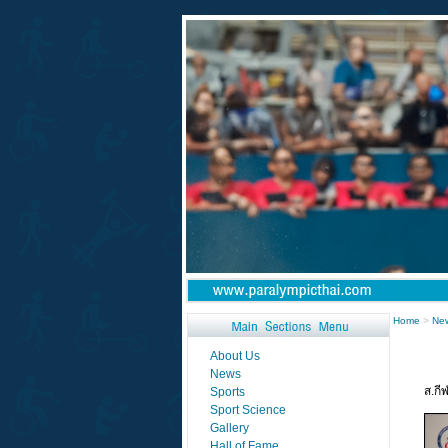
Home
>
Ne
ส.กี