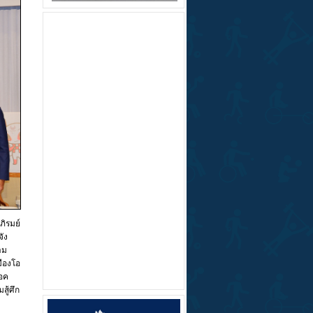
ภิรมย์
ัง
าม
ืองโอ
บอค
สู้ศึก