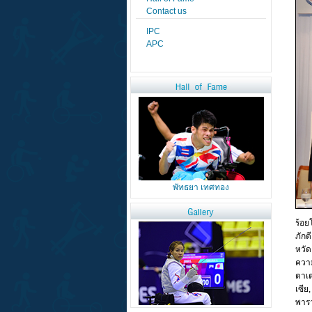
พัทธยา เทศทอง
ร้อย
ภักด
หวัด
ความ
ตาเต
เซีย
พารา