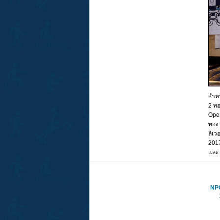
สำหร
2 ทอ
Open
ทอง 
ลิเว
2017
และ 
NPC