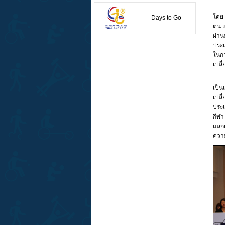
โดย 
ตน แ
ผ่าน
ประเ
ในกา
เปลี
เป็น
เปลี
ประเ
กีฬา
แลกเ
ความ